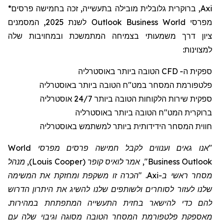
בתעשייה, זכה בחמישה פרסים*
ה
מוביל
ת
גלובלי
ית
, ברוקר
Axi
לשנת 2025, המסמנים
Outlook
Business
World
מפרסי
ציון
דרך משמעותי בצמיחה המתמשכת ובמחויבות שלה
למצוינות:
ספק
ית
ה- CFD הטוב
ה
ביותר באוסטרליה
פלטפורמת המסחר במט"ח הטובה ביותר באוסטרליה
ספק
ית
שירות הלקוחות הטוב
ה
ביותר 24/7 אוסטרליה
ברוקר
ית
המט"ח
הטוב
ה
ביותר באוסטרליה
חווית המסחר הידידותית ביותר למשתמש באוסטרליה
"אנו גאים וענווים לקבל חמישה פרסים מפרסי World
Business Outlook", אמר לואיס קופר (Louis Cooper), מנהל
מסחר ראשי ב-Axi. "הכרה זו משקפת ומחזקת את המשימה
שלנו לעזור לסוחרים ולשותפים שלנו להשיג את היתרון הדרוש
להם כדי להישאר בחזית התעשייה המתפתחת במהירות.
מאספקת פלטפורמת המסחר הטובה מסוגה וגיבוי שלה עם