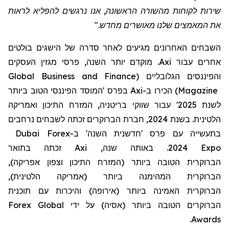
שירות לקוחות מהשורה הראשונה, אנו נרגשים להפליא לראות
את המאמצים שלנו מאושרים מחדש."
השבחים האחרונים מגיעים לאחר סדרה של הישגים בולטים
. מוקדם יותר השנה, פרסי מגזין העסקים
Axi
אחרים עבור
Global Business and Finance
(
והפיננסים הגלובליים
בפרס 'המוסד הפיננסי הטוב ביותר
Axi
הכירו ב-
)
Magazine
לשנת 2025' עבור שווקי בריטניה, המזרח התיכון ואמריקה
הלטינית. בשנת 2024,
חברת
הברוקר
ים
זכ
ת
ה לשבחים נרחבים
Dubai Forex
ב-
השנה'
נית
בתעשייה עם פרס 'חדש
זכתה בתואר
Axi
2024. באותה שנה,
Expo
),
המזרח התיכון וצפון אפריקה
ביותר (
ה
הטוב
ית
הברוקר
),
אמריקה הלטינית
ביותר (
נה
המהימ
ית
הברוקר
הברוקר
ית
האמי
נה
ביותר (אירופה) ו
היכרות עם תוכנית
Forex
Global
הטובה ביותר (אסיה) על ידי
ים
הברוקר
.
Awards